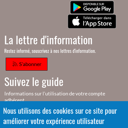
La lettre d'information
Restez informé, souscrivez à nos lettres d'information.
S'abonner
Suivez le guide
Informations sur l'utilisation de votre compte
adhérent
Nous utilisons des cookies sur ce site pour
Voir le guide
améliorer votre expérience utilisateur