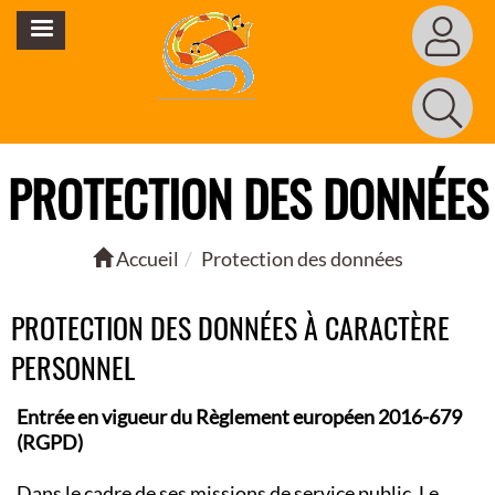
Aller
MENU
au
contenu
principal
PROTECTION DES DONNÉES
Accueil
Protection des données
PROTECTION DES DONNÉES À CARACTÈRE
PERSONNEL
Entrée en vigueur du Règlement européen 2016-679
(RGPD)
Dans le cadre de ses missions de service public, Le