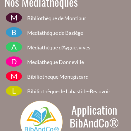
Nos Médiathèques
M
Bibliothèque de Montlaur
B
Mediathèque de Baziège
A
Médiathèque d'Ayguesvives
D
Mediatheque Donneville
M
Bibiliotheque Montgiscard
L
Bibiliothèque de Labastide-Beauvoir
Application
BibAndCo®