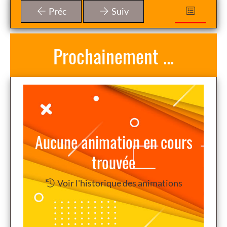
Préc
Suiv
Nous
com
Prochainement ...
Aucune animation en cours
trouvée
Voir l'historique des animations