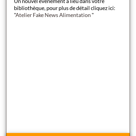
Un nouvel évènement a lieu dans votre
bibliothèque, pour plus de détail cliquez ici:
"
Atelier Fake News Alimentation
"
RD
La m
exce
0 à
Elle
la s
ires
9h30
12h)