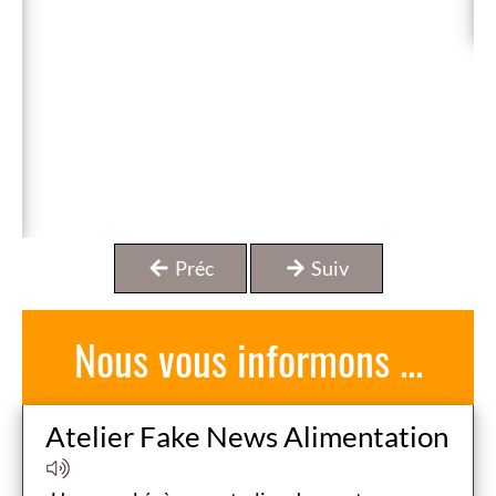
ou
parvis...
Entrez
!
Préc
Suiv
Nous vous informons ...
B
Atelier Fake News Alimentation
ule