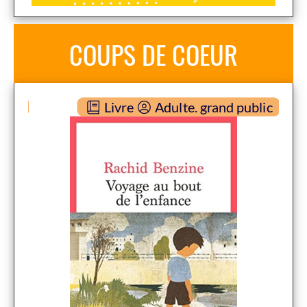
COUPS DE COEUR
new
blic
Livre
Adulte. grand public
V
oyage au bout de l'enfance
ROMAN ADULTE
RACHID BENZINE
Seuil ( 2022 )
Plus d'infos