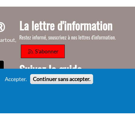
La lettre d'information
o®
Restez informé, souscrivez à nos lettres d'information.
artout,
S'abonner
Suivez le guide
Accepter.
Continuer sans accepter.
Informations sur l'utilisation de votre compte
adhérent
Voir le guide