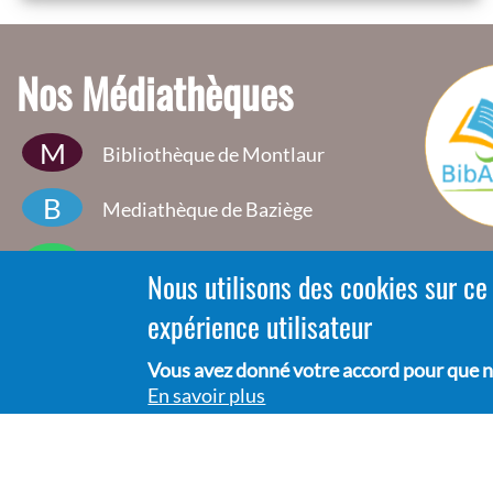
Nos Médiathèques
M
Bibliothèque de Montlaur
B
Mediathèque de Baziège
A
Médiathèque d'Ayguesvives
Nous utilisons des cookies sur ce
D
expérience utilisateur
Mediatheque Donneville
M
Vous avez donné votre accord pour que n
Bibiliotheque Montgiscard
En savoir plus
Bibiliothèque de Labastide-
L
Beauvoir