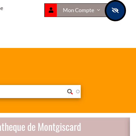
ue
Mon Compte
atheque de Montgiscard