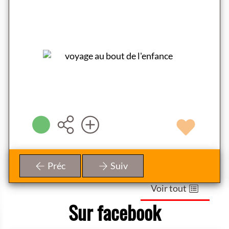
R
RACHID BENZINE
Paris - 2026 )
 Paris -
Seuil ( 2022 )
Plus d'infos
Plus d'infos
La médiathè
ve
m
médiathèque de Baziège sera
Merc
eptionnellement fermée
le mardi 26 mai.
Préc
Suiv
e ouvrira aux horaires habituels le reste de la
Voir tout
aine (mercredi de 14h à 19h, vendredi 9h30
1h30 / 16h à 19h et samedi de 10h à 12h).
Sur facebook
s vous remercions pour votre